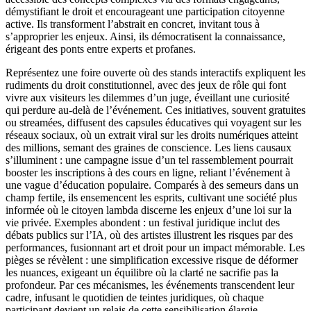
démystifiant le droit et encourageant une participation citoyenne
active. Ils transforment l’abstrait en concret, invitant tous à
s’approprier les enjeux. Ainsi, ils démocratisent la connaissance,
érigeant des ponts entre experts et profanes.
Représentez une foire ouverte où des stands interactifs expliquent les
rudiments du droit constitutionnel, avec des jeux de rôle qui font
vivre aux visiteurs les dilemmes d’un juge, éveillant une curiosité
qui perdure au-delà de l’événement. Ces initiatives, souvent gratuites
ou streamées, diffusent des capsules éducatives qui voyagent sur les
réseaux sociaux, où un extrait viral sur les droits numériques atteint
des millions, semant des graines de conscience. Les liens causaux
s’illuminent : une campagne issue d’un tel rassemblement pourrait
booster les inscriptions à des cours en ligne, reliant l’événement à
une vague d’éducation populaire. Comparés à des semeurs dans un
champ fertile, ils ensemencent les esprits, cultivant une société plus
informée où le citoyen lambda discerne les enjeux d’une loi sur la
vie privée. Exemples abondent : un festival juridique inclut des
débats publics sur l’IA, où des artistes illustrent les risques par des
performances, fusionnant art et droit pour un impact mémorable. Les
pièges se révèlent : une simplification excessive risque de déformer
les nuances, exigeant un équilibre où la clarté ne sacrifie pas la
profondeur. Par ces mécanismes, les événements transcendent leur
cadre, infusant le quotidien de teintes juridiques, où chaque
participant devient un relais de cette sensibilisation élargie.