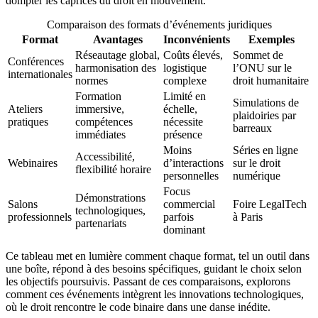
dompter les caprices du droit en mouvement.
Comparaison des formats d’événements juridiques
Format
Avantages
Inconvénients
Exemples
Réseautage global,
Coûts élevés,
Sommet de
Conférences
harmonisation des
logistique
l’ONU sur le
internationales
normes
complexe
droit humanitaire
Formation
Limité en
Simulations de
Ateliers
immersive,
échelle,
plaidoiries par
pratiques
compétences
nécessite
barreaux
immédiates
présence
Moins
Séries en ligne
Accessibilité,
Webinaires
d’interactions
sur le droit
flexibilité horaire
personnelles
numérique
Focus
Démonstrations
Salons
commercial
Foire LegalTech
technologiques,
professionnels
parfois
à Paris
partenariats
dominant
Ce tableau met en lumière comment chaque format, tel un outil dans
une boîte, répond à des besoins spécifiques, guidant le choix selon
les objectifs poursuivis. Passant de ces comparaisons, explorons
comment ces événements intègrent les innovations technologiques,
où le droit rencontre le code binaire dans une danse inédite.