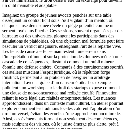
Par ces immersions, le droit cesse d’être un texte figé pour devenir
un outil maniable et adaptable.
Imaginez un groupe de jeunes avocats penchés sur une table,
disséquant un contrat fictif sous l’œil vigilant d’un mentor, où
chaque clause démasquée révèle un piège potentiel comme un
serpent lové dans l’herbe. Ces sessions, souvent organisées par des
barreaux ou des universités, plongent les participants dans des
simulations de plaidoiries, où une objection mal formulée peut faire
basculer un verdict imaginaire, enseignant l’art de la repartie vive.
Les liens de cause à effet se manifestent : une erreur dans
l’interprétation d’une loi sur la protection des données mène à une
cascade de conséquences, illustrant comment un oubli mineur
ébranle une défense entière. Comparés à des entraînements sportifs,
ces ateliers musclent l’esprit juridique, où la répétition forge
l’instinct, permettant à un praticien de naviguer un arbitrage
international avec la grâce d’un danseur étoile. Les exemples
pullulent : un workshop sur le droit des startups expose comment
une clause de non-concurrence mal rédigée étouffe l’innovation,
reliant le texte légal aux réalités entrepreneuriales. Les nuances
approfondissent : dans un contexte multiculturel, un atelier pourrait
explorer comment les traditions locales colorent l’application d’un
droit universel, évitant les écueils d’une approche monoculturelle.
Ainsi, ces événements forment non seulement des compétences,
mais sculptent des visions, où le juriste émerge plus alerte, prêt à