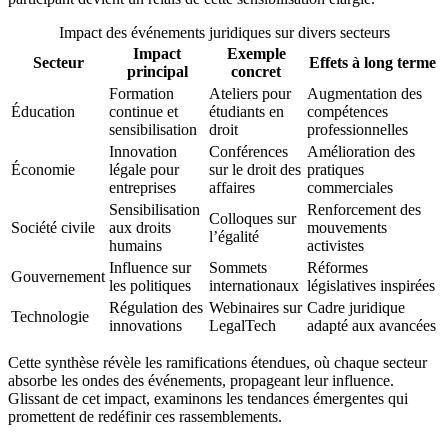
Impact des événements juridiques sur divers secteurs
Impact
Exemple
Secteur
Effets à long terme
principal
concret
Formation
Ateliers pour
Augmentation des
Éducation
continue et
étudiants en
compétences
sensibilisation
droit
professionnelles
Innovation
Conférences
Amélioration des
Économie
légale pour
sur le droit des
pratiques
entreprises
affaires
commerciales
Sensibilisation
Renforcement des
Colloques sur
Société civile
aux droits
mouvements
l’égalité
humains
activistes
Influence sur
Sommets
Réformes
Gouvernement
les politiques
internationaux
législatives inspirées
Régulation des
Webinaires sur
Cadre juridique
Technologie
innovations
LegalTech
adapté aux avancées
Cette synthèse révèle les ramifications étendues, où chaque secteur
absorbe les ondes des événements, propageant leur influence.
Glissant de cet impact, examinons les tendances émergentes qui
promettent de redéfinir ces rassemblements.