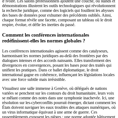
d’ivoire. Les salons professionnels ajoutent une couche, où stands et
démonstrations illustrent les outils technologiques qui révolutionnent
la recherche juridique, comme des logiciels qui fouillent les abysses
des bases de données pour exhumer des précédents oubliés. Ainsi,
chaque format révèle une facette, composant un tableau où le droit
respire, évolue, et défie les inerties du passé.
Comment les conférences internationales
redéfinissent-elles les normes globales ?
Les conférences internationales agissent comme des catalyseurs,
harmonisant les normes juridiques au-delà des frontières par des
dialogues intenses et des accords naissants. Elles transforment des
divergences en convergences, posant les bases pour des traités qui
unifient les pratiques. Dans ce ballet diplomatique, le droit
international gagne en cohérence, influençant les législations locales
avec une force subtile mais irrésistible.
Visualisez une salle immense à Genève, où délégués de nations
variées se penchent sur les contours du droit humanitaire, leurs voix
se mêlant comme des notes dans une symphonie inachevée. Ici, une
résolution sur les-cyberconflits pourrait émerger, dictant comment les
États doivent naviguer les eaux troubles des attaques numériques, où
un virus informatique équivaut à une arme de guerre. Ces
rassemblements exposent les pièges : une norme adoptée hâtivement