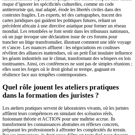
risque d’ignorer les spécificités culturelles, comme un code
antiterroriste qui, mal adapté, érode les libertés civiles dans des
contextes fragiles. Les experts, tel des cartographes, tracent des
cartes juridiques qui guident les politiques futures, reliant un
précédent africain à une directive asiatique pour former un réseau
mondial. Les retombées se font sentir dans les tribunaux nationaux,
où un juge invoque une déclaration issue de ces forums pour
trancher un litige transfrontalier, illustrant comment une idée voyage
et s’ancre. Les nuances affluent : les négociations en coulisses
révèlent des alliances inattendues, où un petit État insulaire influence
les géants industriels sur le climat, transformant des whispers en lois
tonitruantes. Ainsi, ces conférences ne sont pas de simples réunions ;
elles sont les forges où le droit global se trempe, gagnant en
résilience face aux tempêtes contemporaines.
Quel rôle jouent les ateliers pratiques
dans la formation des juristes ?
Les ateliers pratiques servent de laboratoires vivants, où les juristes
affûtent leurs compétences en simulant des scénarios réels,
fusionnant théorie et ACTION pour une maîtrise accrue. Ils
transforment les connaissances abstraites en réflexes concrets,
préparant les professionnels à affronter les complexités du terrain.