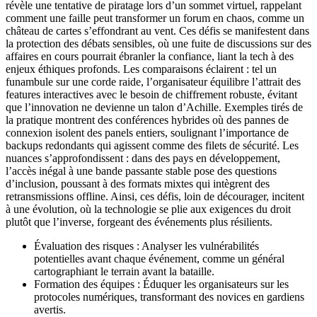
révèle une tentative de piratage lors d’un sommet virtuel, rappelant
comment une faille peut transformer un forum en chaos, comme un
château de cartes s’effondrant au vent. Ces défis se manifestent dans
la protection des débats sensibles, où une fuite de discussions sur des
affaires en cours pourrait ébranler la confiance, liant la tech à des
enjeux éthiques profonds. Les comparaisons éclairent : tel un
funambule sur une corde raide, l’organisateur équilibre l’attrait des
features interactives avec le besoin de chiffrement robuste, évitant
que l’innovation ne devienne un talon d’Achille. Exemples tirés de
la pratique montrent des conférences hybrides où des pannes de
connexion isolent des panels entiers, soulignant l’importance de
backups redondants qui agissent comme des filets de sécurité. Les
nuances s’approfondissent : dans des pays en développement,
l’accès inégal à une bande passante stable pose des questions
d’inclusion, poussant à des formats mixtes qui intègrent des
retransmissions offline. Ainsi, ces défis, loin de décourager, incitent
à une évolution, où la technologie se plie aux exigences du droit
plutôt que l’inverse, forgeant des événements plus résilients.
Évaluation des risques : Analyser les vulnérabilités
potentielles avant chaque événement, comme un général
cartographiant le terrain avant la bataille.
Formation des équipes : Éduquer les organisateurs sur les
protocoles numériques, transformant des novices en gardiens
avertis.