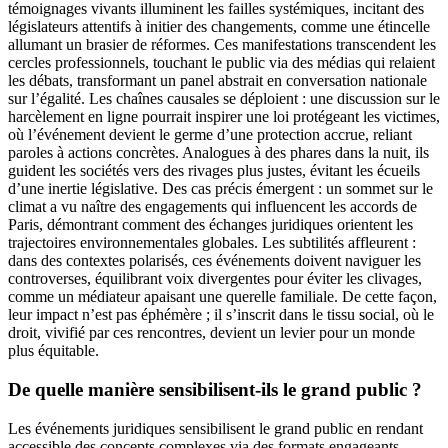
témoignages vivants illuminent les failles systémiques, incitant des
législateurs attentifs à initier des changements, comme une étincelle
allumant un brasier de réformes. Ces manifestations transcendent les
cercles professionnels, touchant le public via des médias qui relaient
les débats, transformant un panel abstrait en conversation nationale
sur l’égalité. Les chaînes causales se déploient : une discussion sur le
harcèlement en ligne pourrait inspirer une loi protégeant les victimes,
où l’événement devient le germe d’une protection accrue, reliant
paroles à actions concrètes. Analogues à des phares dans la nuit, ils
guident les sociétés vers des rivages plus justes, évitant les écueils
d’une inertie législative. Des cas précis émergent : un sommet sur le
climat a vu naître des engagements qui influencent les accords de
Paris, démontrant comment des échanges juridiques orientent les
trajectoires environnementales globales. Les subtilités affleurent :
dans des contextes polarisés, ces événements doivent naviguer les
controverses, équilibrant voix divergentes pour éviter les clivages,
comme un médiateur apaisant une querelle familiale. De cette façon,
leur impact n’est pas éphémère ; il s’inscrit dans le tissu social, où le
droit, vivifié par ces rencontres, devient un levier pour un monde
plus équitable.
De quelle manière sensibilisent-ils le grand public ?
Les événements juridiques sensibilisent le grand public en rendant
accessible des concepts complexes via des formats engageants,