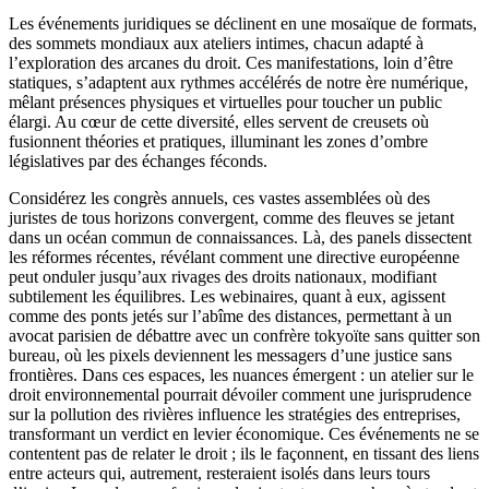
Les événements juridiques se déclinent en une mosaïque de formats,
des sommets mondiaux aux ateliers intimes, chacun adapté à
l’exploration des arcanes du droit. Ces manifestations, loin d’être
statiques, s’adaptent aux rythmes accélérés de notre ère numérique,
mêlant présences physiques et virtuelles pour toucher un public
élargi. Au cœur de cette diversité, elles servent de creusets où
fusionnent théories et pratiques, illuminant les zones d’ombre
législatives par des échanges féconds.
Considérez les congrès annuels, ces vastes assemblées où des
juristes de tous horizons convergent, comme des fleuves se jetant
dans un océan commun de connaissances. Là, des panels dissectent
les réformes récentes, révélant comment une directive européenne
peut onduler jusqu’aux rivages des droits nationaux, modifiant
subtilement les équilibres. Les webinaires, quant à eux, agissent
comme des ponts jetés sur l’abîme des distances, permettant à un
avocat parisien de débattre avec un confrère tokyoïte sans quitter son
bureau, où les pixels deviennent les messagers d’une justice sans
frontières. Dans ces espaces, les nuances émergent : un atelier sur le
droit environnemental pourrait dévoiler comment une jurisprudence
sur la pollution des rivières influence les stratégies des entreprises,
transformant un verdict en levier économique. Ces événements ne se
contentent pas de relater le droit ; ils le façonnent, en tissant des liens
entre acteurs qui, autrement, resteraient isolés dans leurs tours