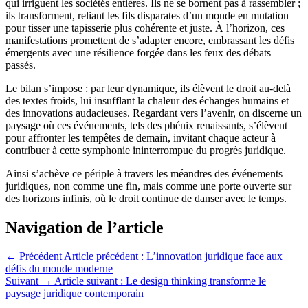
qui irriguent les sociétés entières. Ils ne se bornent pas à rassembler ;
ils transforment, reliant les fils disparates d’un monde en mutation
pour tisser une tapisserie plus cohérente et juste. À l’horizon, ces
manifestations promettent de s’adapter encore, embrassant les défis
émergents avec une résilience forgée dans les feux des débats
passés.
Le bilan s’impose : par leur dynamique, ils élèvent le droit au-delà
des textes froids, lui insufflant la chaleur des échanges humains et
des innovations audacieuses. Regardant vers l’avenir, on discerne un
paysage où ces événements, tels des phénix renaissants, s’élèvent
pour affronter les tempêtes de demain, invitant chaque acteur à
contribuer à cette symphonie ininterrompue du progrès juridique.
Ainsi s’achève ce périple à travers les méandres des événements
juridiques, non comme une fin, mais comme une porte ouverte sur
des horizons infinis, où le droit continue de danser avec le temps.
Navigation de l’article
← Précédent
Article précédent :
L’innovation juridique face aux
défis du monde moderne
Suivant →
Article suivant :
Le design thinking transforme le
paysage juridique contemporain