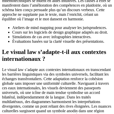
mnémotechniques se muent en aides intuitives. Les causes à effet se
manifestent dans l’amélioration des compétences en plaidoirie, où un
schéma bien conçu persuade plus qu’un discours verbeux. Cette
approche ne supplante pas le texte, mais l’enrichit, créant un
équilibre où l’image et le mot dansent en harmonie.
Ateliers de mind mapping pour analyser les jurisprudences.
Cours sur les logiciels de design graphique adaptés au droit.
Simulations de cas avec infographies interactives.
Évaluations basées sur la clarté visuelle des présentations.
Le visual law s’adapte-t-il aux contextes
internationaux ?
Le visual law s’adapte aux contextes internationaux en transcendant
les barrières linguistiques via des symboles universels, facilitant les
échanges transfrontaliers. Cette adaptation renforce la cohésion
globale sans imposer une uniformité culturelle. Naviguant à travers
ces eaux internationales, les visuels deviennent des passeports
universels, où une icône de main tendue symbolise un accord
bilatéral, indépendamment de la langue. Dans les traités
multilatéraux, des diagrammes harmonisent les interprétations
divergentes, comme un pont reliant des rives éloignées. Les nuances
culturelles surgissent quand un symbole anodin dans une région