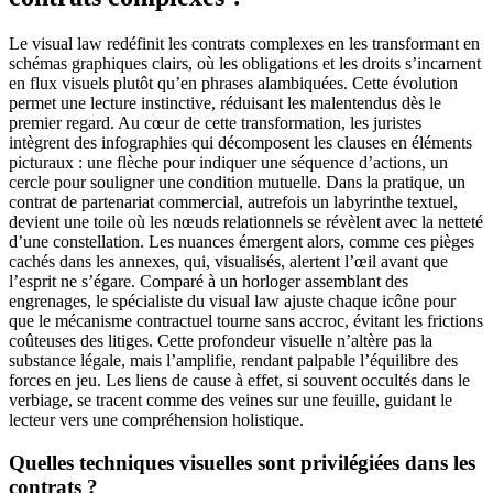
Le visual law redéfinit les contrats complexes en les transformant en
schémas graphiques clairs, où les obligations et les droits s’incarnent
en flux visuels plutôt qu’en phrases alambiquées. Cette évolution
permet une lecture instinctive, réduisant les malentendus dès le
premier regard. Au cœur de cette transformation, les juristes
intègrent des infographies qui décomposent les clauses en éléments
picturaux : une flèche pour indiquer une séquence d’actions, un
cercle pour souligner une condition mutuelle. Dans la pratique, un
contrat de partenariat commercial, autrefois un labyrinthe textuel,
devient une toile où les nœuds relationnels se révèlent avec la netteté
d’une constellation. Les nuances émergent alors, comme ces pièges
cachés dans les annexes, qui, visualisés, alertent l’œil avant que
l’esprit ne s’égare. Comparé à un horloger assemblant des
engrenages, le spécialiste du visual law ajuste chaque icône pour
que le mécanisme contractuel tourne sans accroc, évitant les frictions
coûteuses des litiges. Cette profondeur visuelle n’altère pas la
substance légale, mais l’amplifie, rendant palpable l’équilibre des
forces en jeu. Les liens de cause à effet, si souvent occultés dans le
verbiage, se tracent comme des veines sur une feuille, guidant le
lecteur vers une compréhension holistique.
Quelles techniques visuelles sont privilégiées dans les
contrats ?