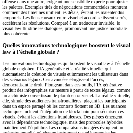
offense dans une autre, exigeant une sensibilité experte pour ajuster
les palettes. Exemples tirés de négociations commerciales montrent
comment des timelines unifient les délais, évitant les malentendus
temporels. Les liens causaux entre visuel et accord se tissent serrés,
accélérant les résolutions. Comparé à un traducteur invisible, le
visual law fluidifie les dialogues, promouvant une justice mondiale
plus cohérente.
Quelles innovations technologiques boostent le visual
law à l’échelle globale ?
Les innovations technologiques qui boostent le visual law à l’échelle
globale englobent l’IA générative et la réalité virtuelle, qui
automatisent la création de visuels et immersent les utilisateurs dans
des scénarios légaux. Ces avancées élargissent l’accès,
démocratisant le droit. Plongeant dans ces outils, l’IA générative
produit des infographies sur mesure à partir de textes légaux, comme
un alchimiste convertissant le plomb en or visuel. La réalité virtuelle,
elle, simule des audiences transfrontalières, plaçant les participants
dans un espace partagé où les contrats flottent en 3D. Les nuances
techniques incluent l’intégration de blockchain pour sécuriser ces
visuels, évitant les altérations frauduleuses. Des pièges émergent
avec la dépendance technologique, mais des protocoles hybrides
maintiennent l’équilibre. Les comparaisons imagées évoquent un
orchestre mondial où chaque instrument visuel harmonise les