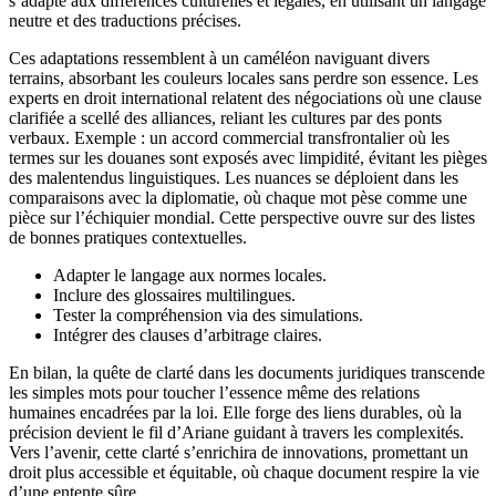
s’adapte aux différences culturelles et légales, en utilisant un langage
neutre et des traductions précises.
Ces adaptations ressemblent à un caméléon naviguant divers
terrains, absorbant les couleurs locales sans perdre son essence. Les
experts en droit international relatent des négociations où une clause
clarifiée a scellé des alliances, reliant les cultures par des ponts
verbaux. Exemple : un accord commercial transfrontalier où les
termes sur les douanes sont exposés avec limpidité, évitant les pièges
des malentendus linguistiques. Les nuances se déploient dans les
comparaisons avec la diplomatie, où chaque mot pèse comme une
pièce sur l’échiquier mondial. Cette perspective ouvre sur des listes
de bonnes pratiques contextuelles.
Adapter le langage aux normes locales.
Inclure des glossaires multilingues.
Tester la compréhension via des simulations.
Intégrer des clauses d’arbitrage claires.
En bilan, la quête de clarté dans les documents juridiques transcende
les simples mots pour toucher l’essence même des relations
humaines encadrées par la loi. Elle forge des liens durables, où la
précision devient le fil d’Ariane guidant à travers les complexités.
Vers l’avenir, cette clarté s’enrichira de innovations, promettant un
droit plus accessible et équitable, où chaque document respire la vie
d’une entente sûre.