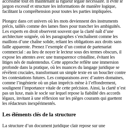
accessible tout en maintenant la rigueur légale nécessaire. Il évite le
jargon excessif et structure les informations de manière logique,
facilitant la compréhension pour toutes les parties impliquées.
Plongez dans cet univers où les mots deviennent des instruments
précis, taillés comme des lames fines pour trancher les ambiguïtés.
Les experts en droit observent souvent que la clarté naît d’une
architecture soignée, où les paragraphes s’enchaînent comme les
maillons d’une chaîne solide, reliant les obligations aux droits sans
faille apparente. Prenez l’exemple d’un contrat de partenariat
commercial : au lieu de noyer le lecteur sous des termes obscurs, il
expose les attentes avec une transparence cristalline, évitant les
litiges nés de malentendus. Cette approche reflète une immersion
profonde dans la pratique, où les nuances du langage juridique se
révèlent cruciales, transformant un simple texte en un bouclier contre
les contestations futures. Les comparaisons avec d’autres domaines,
comme l’ingénierie où un plan imprécis mène à l’effondrement,
soulignent l’importance vitale de cette précision. Ainsi, la clarté n’est
pas un luxe, mais le socle sur lequel repose la fiabilité des accords
légaux, invitant à une réflexion sur les pièges courants qui guettent
les rédacteurs inexpérimentés.
Les éléments clés de la structure
La structure d’un document juridique clair repose sur une