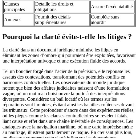
Clauses
Détaille les droits et
Assure l’exécutabilité
principales
obligations
Fournit des détails
Complète sans
Annexes
supplémentaires
alourdir
Pourquoi la clarté évite-t-elle les litiges ?
La clarté dans un document juridique minimise les litiges en
éliminant les zones d’ombre qui pourraient être exploitées, favorisant
une interprétation univoque et une exécution fluide des accords.
Tel un bouclier forgé dans l’acier de la précision, elle repousse les
assauts des contestations, transformant des potentiels conflits en
harmonies contractuelles. Les observateurs du monde juridique
notent que bien des affaires judiciaires naissent d’une formulation
vague, où un mot mal choisi ouvre la porte à des interprétations
divergentes. Considérez un bail locatif où les termes sur les
réparations sont limpides, évitant ainsi les batailles coûteuses devant
les tribunaux. Cette profondeur s’ancre dans des expériences réelles,
où les pièges comme les clauses contradictoires se révèlent fatals,
liant cause et effet dans une chaîne inévitable de conséquences. Les
analogies avec la navigation maritime, où une carte imprécise mène
au naufrage, illustrent parfaitement ce risque. En creusant plus loin,
on discerne comment cette clarté influe sur les dynamiques