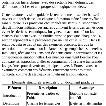
organisation hiérarchique, avec des sections bien définies, des
définitions précises et une progression logique des idées.
Cette ossature invisible guide le lecteur comme un sentier balisé à
travers une forêt dense, où chaque bifurcation mène à une révélation
sans surprise. Les praticiens chevronnés insistent sur l’importance
des définitions initiales, ces ancres qui fixent le sens des termes pour
éviter les dérives sémantiques. Imaginez un acte notarié où les
clauses s’alignent avec une fluidité presque poétique, chaque sous-
section répondant à la précédente par un lien causal subtil. Dans la
pratique, cela se traduit par des exemples concrets, tels que la
rédaction d’un testament où la clarté des legs empêche les querelles
familiales, révélant des liens non évidents entre la formulation et les
conséquences émotionnelles. Les nuances émergent lorsque l’on
compare les approches civiles et communes, où la clarté transcende
les systèmes pour devenir un principe universel. Poursuivons en
examinant comment ces éléments s’incarnent dans des outils
concrets, comme des tableaux synthétisant les obligations.
Éléments structurels essentiels d’un document juridique
Élément
Description
Avantage
Présente les parties et
Établit le contexte
Introduction
l’objet
immédiat
Définitions
Clarifie les termes clés
Évite les malentendus