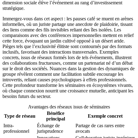
dimension sociale élève l’événement au rang d’investissement
stratégique.
Immergez-vous dans cet aspect : les pauses café se muent en arènes
informelles, où un juriste partage une anecdote de plaidoirie, tissant
des liens comme des fils invisibles reliant des îles isolées. Les
comparaisons avec des conférences impersonnelles mettent en relief
cette force, évoquant un jardin cultivé opposé à un désert aride.
Pièges tels que l’exclusivité élitiste sont contournés par des formats
inclusifs, favorisant des interactions transversales. Exemples
concrets, issus de réseaux formés lors de tels événements, illustrent
des collaborations fructueuses, comme un partenariat né d’un débat
sur le droit des sociétés. Nuances dans la gestion des dynamiques de
groupe révèlent comment une facilitation subtile encourage les
introvertis, reliant causes psychologiques à effets professionnels.
Cette profondeur transforme les séminaires en écosystèmes vivants,
où chaque connexion nourrit une croissance mutuelle, anticipant les
besoins futurs du secteur.
Avantages des réseaux issus de séminaires
Bénéfice
Type de réseau
Exemple concret
principal
Intra-
Échange de
Partage de cas rares entre
professionnel
jurisprudence
avocats
Innovations
Collaboration juriste-ingénieur