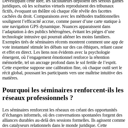
Développant cette idée, les facilitateurs déploient des serious games
juridiques, où les scénarios virtuels reproduisent des tribunaux
fictifs, évoquant un théâtre où chaque rôle révèle des facettes
cachées du droit. Comparaisons avec les méthodes traditionnelles
soulignent l’efficacité accrue, comme passer d’une carte statique à
une navigation GPS dynamique. Nuances apparaissent dans
l’adaptation à des publics hétérogènes, évitant les pièges d’une
technologie intrusive qui pourrait aliéner les moins familiers.
Exemples tirés de séminaires récents montrent comment une app de
vote instantané stimule les débats sur des cas éthiques, reliant cause
et effet en direct. Les liens non évidents avec la psychologie
émergent, où l’engagement émotionnel renforce la rétention
mémorielle, tel un ancrage profond dans le sol fertile de l’esprit.
Cette expertise suppose une calibration fine, où chaque outil sert le
récit global, poussant les participants vers une maîtrise intuitive des
matières.
Pourquoi les séminaires renforcent-ils les
réseaux professionnels ?
Les séminaires renforcent les réseaux en créant des opportunités
d’échanges informels, où des conversations spontanées forgent des
alliances durables au-delà des sessions formelles. Ils agissent comme
des catalyseurs relationnels dans le monde juridique. Cette