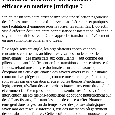
efficace en matière juridique ?
Structurer un séminaire efficace implique une sélection rigoureuse
des thèmes, une alternance d’interventions théoriques et pratiques, et
une facilitation dynamique pour favoriser les échanges. L’objectif
vise à créer un équilibre entre connaissance et interaction, où chaque
segment nourrit le suivant. Cette approche transforme l’événement
en une symphonie cohérente d’idées.
Envisagés sous cet angle, les organisateurs conçoivent ces
rencontres comme des architectures vivantes, où le choix des
intervenants – des magistrats aux consultants – agit comme des
piliers soutenant l’édifice entier. Les transitions entre sessions se font
fluides, reliant une analyse doctrinale à un atelier casuistique,
évoquant un fleuve qui charrie des savoirs divers vers un estuaire
commun. Les pièges courants, comme une surcharge thématique,
sont évités par une curation précise, où les thèmes s’enchaînent
logiquement, révélant des connexions inattendues entre droit pénal
et commercial. Exemples abondent de séminaires réussis, où une
intervention sur les fusions-acquisitions débouche naturellement sur
des débats fiscaux, illustrant les liens de cause à effet. Nuances
émergent dans la gestion du temps, avec des pauses stratégiques
favorisant des réseaux informels, tels des interstices où germinent
des collaborations futures. Cette profondeur experte suppose une