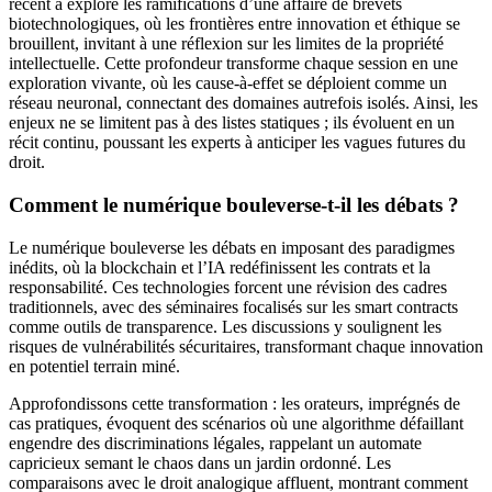
récent a exploré les ramifications d’une affaire de brevets
biotechnologiques, où les frontières entre innovation et éthique se
brouillent, invitant à une réflexion sur les limites de la propriété
intellectuelle. Cette profondeur transforme chaque session en une
exploration vivante, où les cause-à-effet se déploient comme un
réseau neuronal, connectant des domaines autrefois isolés. Ainsi, les
enjeux ne se limitent pas à des listes statiques ; ils évoluent en un
récit continu, poussant les experts à anticiper les vagues futures du
droit.
Comment le numérique bouleverse-t-il les débats ?
Le numérique bouleverse les débats en imposant des paradigmes
inédits, où la blockchain et l’IA redéfinissent les contrats et la
responsabilité. Ces technologies forcent une révision des cadres
traditionnels, avec des séminaires focalisés sur les smart contracts
comme outils de transparence. Les discussions y soulignent les
risques de vulnérabilités sécuritaires, transformant chaque innovation
en potentiel terrain miné.
Approfondissons cette transformation : les orateurs, imprégnés de
cas pratiques, évoquent des scénarios où une algorithme défaillant
engendre des discriminations légales, rappelant un automate
capricieux semant le chaos dans un jardin ordonné. Les
comparaisons avec le droit analogique affluent, montrant comment