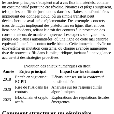
les anciens principes s’adaptent mal à ces flux immatériels, comme
un costume taillé pour une ère révolue. Nuances et pièges surgissent,
tels que les conflits de juridictions dans les affaires transfrontalières
impliquant des données cloud, où un simple transfert peut
déclencher une avalanche réglementaire. Des exemples concrets,
issus de litiges impliquant des plateformes en ligne, illustrent ces
liens non évidents, reliant le droit des contrats à la protection des
consommateurs de manière imprévue. Les experts soulignent les
pièges des clauses automatisées, où une ligne de code mal calibrée
équivaut à une faille contractuelle béante. Cette immersion révèle un
écosystème en mutation constante, où chaque avancée numérique
tisse de nouveaux fils dans la toile juridique, invitant à une vigilance
accrue et à des stratégies proactives.
Évolution des enjeux numériques en droit
Année
Enjeu principal
Impact sur les séminaires
Entrée en vigueur du
Débats intenses sur la conformité
2018
RGPD
transfrontalière
Rise de l’IA dans les
Analyses sur les responsabilités
2020
contrats
algorithmiques
Blockchain et crypto-
Explorations des régulations fiscales
2023
actifs
émergentes
Comment structurer un séminaire