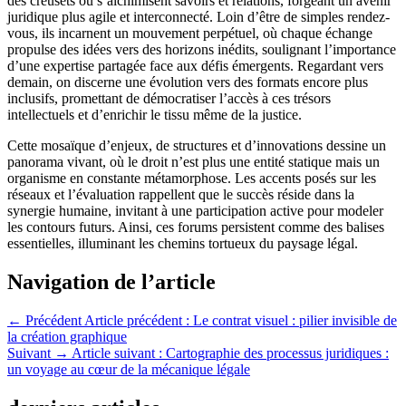
des creusets où s’alchimisent savoirs et relations, forgeant un avenir
juridique plus agile et interconnecté. Loin d’être de simples rendez-
vous, ils incarnent un mouvement perpétuel, où chaque échange
propulse des idées vers des horizons inédits, soulignant l’importance
d’une expertise partagée face aux défis émergents. Regardant vers
demain, on discerne une évolution vers des formats encore plus
inclusifs, promettant de démocratiser l’accès à ces trésors
intellectuels et d’enrichir le tissu même de la justice.
Cette mosaïque d’enjeux, de structures et d’innovations dessine un
panorama vivant, où le droit n’est plus une entité statique mais un
organisme en constante métamorphose. Les accents posés sur les
réseaux et l’évaluation rappellent que le succès réside dans la
synergie humaine, invitant à une participation active pour modeler
les contours futurs. Ainsi, ces forums persistent comme des balises
essentielles, illuminant les chemins tortueux du paysage légal.
Navigation de l’article
← Précédent
Article précédent :
Le contrat visuel : pilier invisible de
la création graphique
Suivant →
Article suivant :
Cartographie des processus juridiques :
un voyage au cœur de la mécanique légale